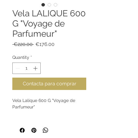
Vela LALIQUE 600
G "Voyage de
Parfumeur"
Regular
Sale
 €220.00 
€176.00
Price
Price
Quantity
*
Contacta para comprar
Vela Lalique 600 G "Voyage de
Parfumeur"
NÉROLI - FIGUIER - SANTAL