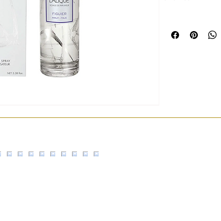
Perfume para el ho
FIGUIER - SANTAL
VANILLE