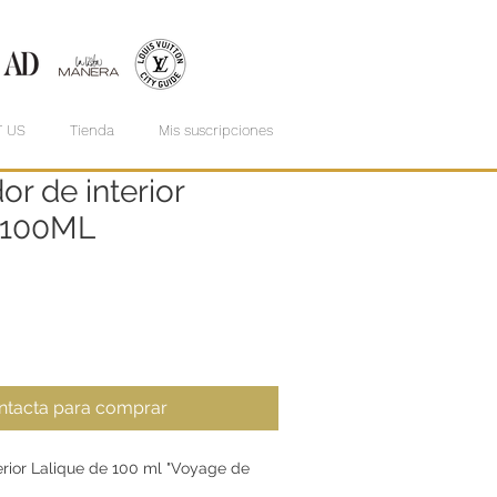
 US
Tienda
Mis suscripciones
or de interior
 100ML
Sale
Price
ntacta para comprar
erior Lalique de 100 ml "Voyage de