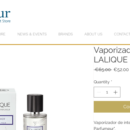
ORE
NEWS & EVENTS
BRANDS
ABOUT US
CONTACT
Vaporizad
LALIQUE
Regular
 €65.00 
€52.00
Price
Quantity
*
Co
Vaporizador de int
Parfumeur".