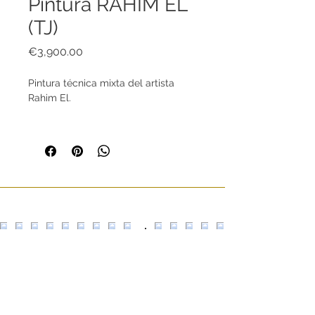
Pintura RAHIM EL
(TJ)
Price
€3,900.00
Pintura técnica mixta del artista
Rahim El.
Dimensiones (en cm):
180x180