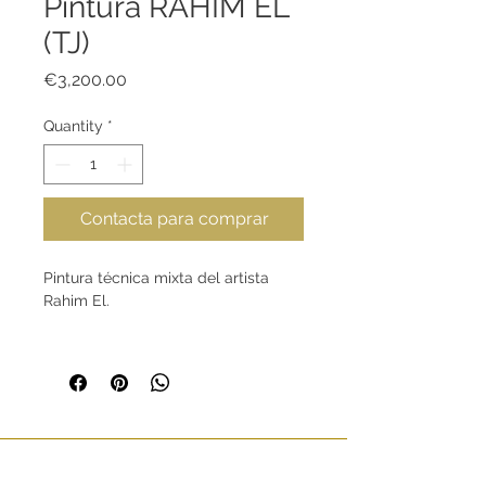
Pintura RAHIM EL
(TJ)
Price
€3,200.00
Quantity
*
Contacta para comprar
Pintura técnica mixta del artista
Rahim El.
Dimensiones (en cm)
120x120