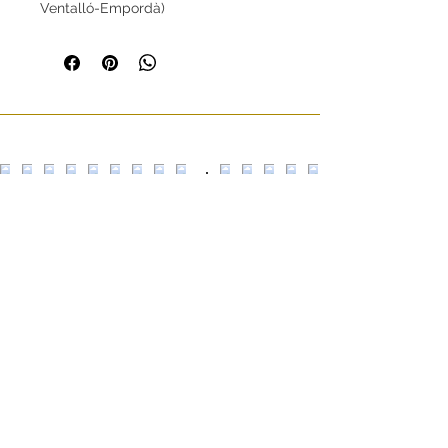
Ventalló-Empordà)
Dimensiones (en cm):
Altura: 12
Diámetro: 13,5
Escultors Claperós,
24 08018
Barcelona