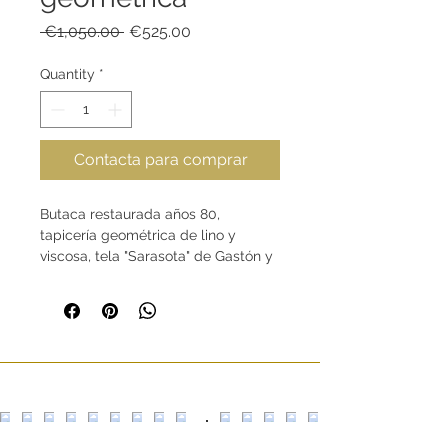
Regular
Sale
 €1,050.00 
€525.00
Price
Price
Quantity
*
Contacta para comprar
Butaca restaurada años 80,
tapicería geométrica de lino y
viscosa, tela "Sarasota" de Gastón y
Daniela.
Dimensiones (en cm):
Ancho: 90
Profundidad: 90
Altura: Respaldo: 75