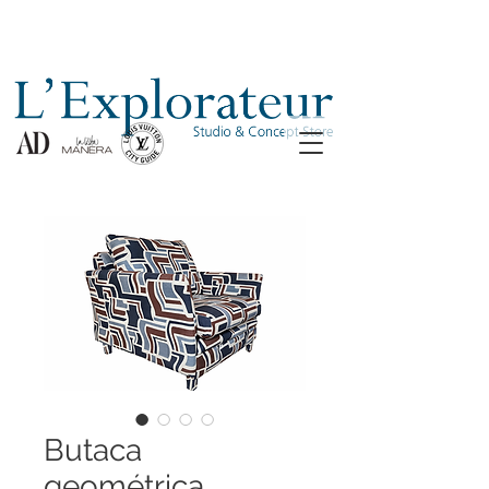
Butaca
geométrica