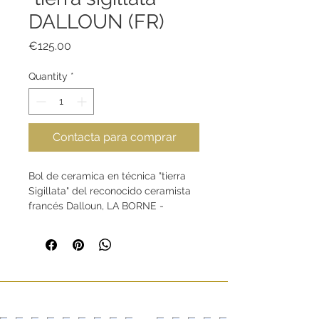
DALLOUN (FR)
Price
€125.00
Quantity
*
Contacta para comprar
Bol de ceramica en técnica "tierra
Sigillata" del reconocido ceramista
francés Dalloun, LA BORNE -
FRANCIA.
Con más de 40 años de trayectoria,
Dalloun es considerado uno de los
mayores especialistas en la técnica
de la
tierra sigillata
(
terra sigillata
) y
en la
cocción a leña.