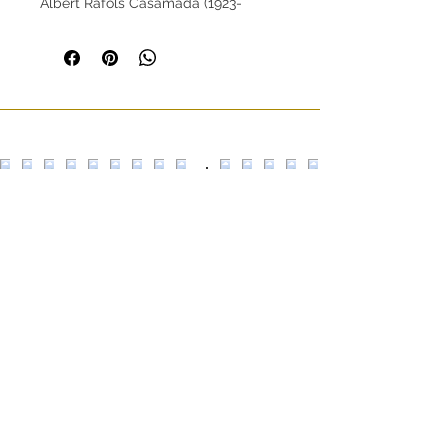
Albert Ràfols Casamada (1923-
2009).
Dimensiones (en cm):
28x19
Escultors Claperós,
24 08018
Barcelona
+34 935 330 353