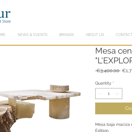
ORE
NEWS & EVENTS
BRANDS
ABOUT US
CONTACT
Mesa cent
"L'EXPLO
Regu
 €3,400.00 
€1,7
Price
Quantity
*
Co
Mesa baja maciza e
Édition.