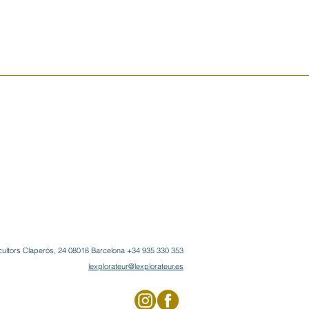
e tener en cuenta que esta mesa es
maciza y que su elevado peso no es
ualquier vivienda, debe ser una zona
anta baja o casa que pueda soportar
n problemas.
cion, el alabastro es un material
ible al uso, las ralladuras y trazas
e del carácter natural de la pieza,
ciendo con el uso y el paso del
liar información sobre este producto,
xpuesto en nuestro showroom.
ultors Claperós, 24 08018 Barcelona +34 935 330 353
lexplorateur@lexplorateur.es