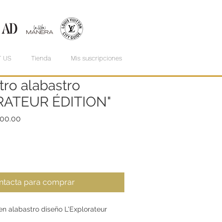
 US
Tienda
Mis suscripciones
ro alabastro
RATEUR ÉDITION"
lar
Sale
00.00
Price
ntacta para comprar
n alabastro diseño L'Explorateur