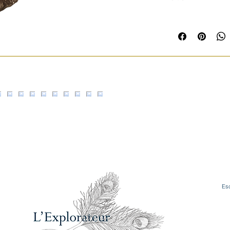
Importante:
hay qu
de piedra natural 
apto para uso en c
reforzada o una pl
un elevado peso si
Producto de exposi
noble y blando sens
del uso forman part
que seguirán apare
tiempo.
Contactar para amp
que puede verse e
Esc