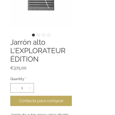
Jarrón alto
L'EXPLORATEUR
ÉDITION
Price
€375.00
Quantity
*
Contacta para comprar
Jarrón de autor, pieza única diseño