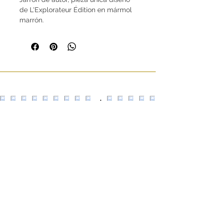
de L'Explorateur Édition en mármol
marrón.
Dimensiones (en cm):
Ancho: 14
Profundidad: 07
Altura: 28