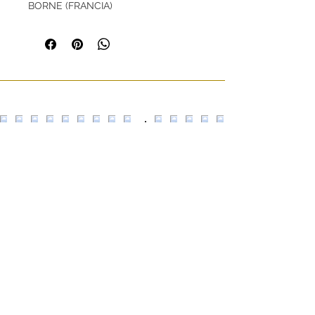
BORNE (FRANCIA)
Dimensiones (en cm):
Altura: 11
Diámetro: 25
Escultors Claperós,
24 08018
Barcelona